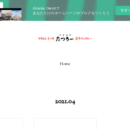
Ameba Owndで
今す
あなただけのホームページやブログをつくろう
Home
2021
.
04