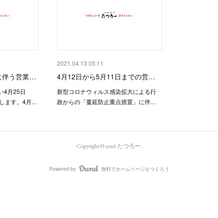
2021.04.13 05:11
に伴う営業…
4月12日から5月11日までの営…
4月25日
新型コロナウィルス感染拡大による行
業します。4月…
政からの「蔓延防止重点措置」に伴…
Copyright ©
2026
たつろー
.
Powered by
無料でホームページをつくろう
AmebaOwnd